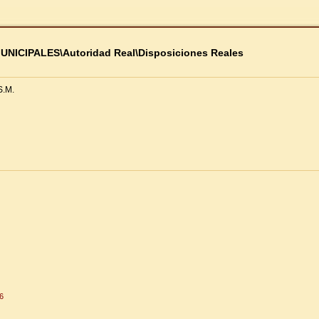
IPALES\Autoridad Real\Disposiciones Reales
S.M.
76