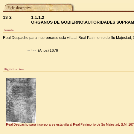
Ficha descriptiva
13-2
1.1.1.2
ORGANOS DE GOBIERNO\AUTORIDADES SUPRAMUNIC
Asunto
Real Despacho para incorporarse esta villa al Real Patrimonio de Su Majestad, 
Fechas:
(Años) 1676
Digitalización
Real Despacho para incorporarse esta villa al Real Patrimonio de Su Majestad, S.M. 16