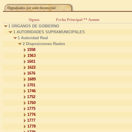
Digitalizados por serie documental
Signat.
Fecha Principal ** Asunto
1 ORGANOS DE GOBIERNO
1 AUTORIDADES SUPRAMUNICIPALES
1 Autoridad Real
2 Disposiciones Reales
1558
1563
1601
1622
1676
1689
1701
1746
1752
1760
1775
1776
1777
1778