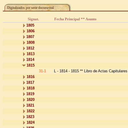
Digitalizados por serie documental
Signat.
Fecha Principal ** Asunto
1805
1806
1807
1808
1812
1813
1814
1815
31-1
L - 1814 - 1815 ** Libro de Actas Capitulares
1816
1817
1818
1819
1820
1821
1822
1823
1824