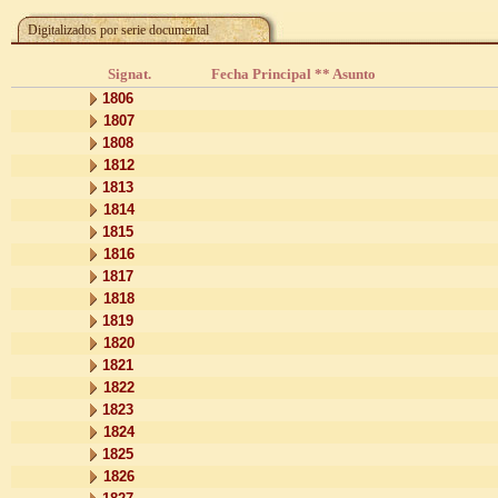
Digitalizados por serie documental
Signat.
Fecha Principal ** Asunto
1806
1807
1808
1812
1813
1814
1815
1816
1817
1818
1819
1820
1821
1822
1823
1824
1825
1826