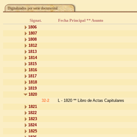
Digitalizados por serie documental
Signat.
Fecha Principal ** Asunto
1806
1807
1808
1812
1813
1814
1815
1816
1817
1818
1819
1820
32-2
L - 1820 ** Libro de Actas Capitulares
1821
1822
1823
1824
1825