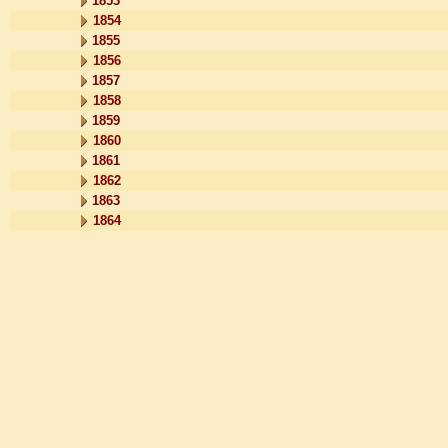
1853
1854
1855
1856
1857
1858
1859
1860
1861
1862
1863
1864